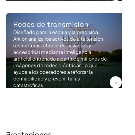
Redes de transmisión
Diseñado para la escala y la precisión.
Arkion analiza los activos de alta tensión
(estructuras reticulares, aislantes y
accesorios) mediante inteligencia
artificial entrenada a partir de millones de
imágenes de redes eléctricas, lo que
ayuda a los operadores a reforzar la
confiabilidad y prevenir fallas
catastróficas.
Prestaciones