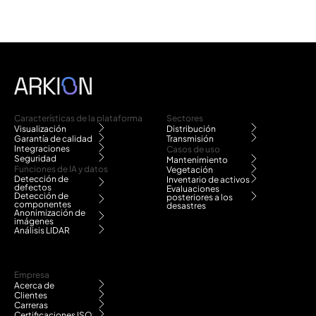
Características de la plataforma
Sectores
Visualización
Distribución
Garantía de calidad
Transmisión
Integraciones
Casos de uso
Seguridad
Mantenimiento
Funciones de IA y datos
Vegetación
Detección de
Inventario de activos
defectos
Evaluaciones
Detección de
posteriores a los
componentes
desastres
Anonimización de
imágenes
Análisis LIDAR
Empresa
Acerca de
Clientes
Carreras
Certificaciones ISO